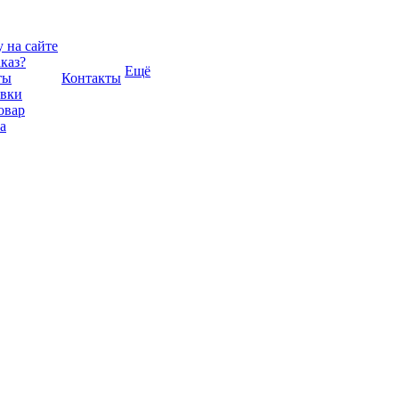
 на сайте
аказ?
Ещё
ты
Контакты
авки
овар
а