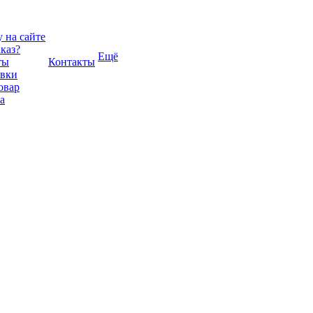
 на сайте
аказ?
Ещё
ты
Контакты
авки
овар
а