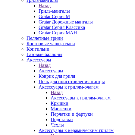
Гриль-мангалы
Назад
Гриль-мангалы
Gratar Серия M
Gratar Дорожные мангалы
Gratar Серия Классика
Gratar Серия МАН
Пеллетные грили
Костровые чаши, очаги
Коптильни
Газовые баллоны
Аксессуары
Назад
Аксессуары
Коврик для гриля
Печь для приготовления пиццы
Аксессуары к грилям-очагам
Назад
Аксессуары к грилям-очагам
Крышки
Масленки
Перчатки и фартуки
Подставки
Чехлы
Аксессуары к керамическим грилям