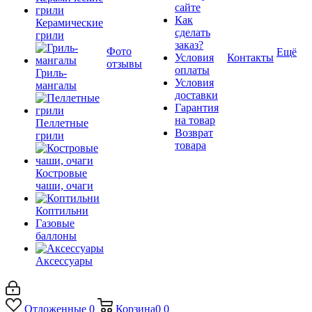
сайте
Как
Керамические
сделать
грили
заказ?
Фото
Ещё
Условия
Контакты
отзывы
оплаты
Гриль-
Условия
мангалы
доставки
Гарантия
на товар
Пеллетные
Возврат
грили
товара
Костровые
чаши, очаги
Коптильни
Газовые
баллоны
Аксессуары
Отложенные
0
Корзина
0
0