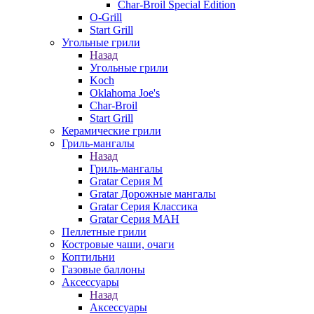
Char-Broil Special Edition
O-Grill
Start Grill
Угольные грили
Назад
Угольные грили
Koch
Oklahoma Joe's
Char-Broil
Start Grill
Керамические грили
Гриль-мангалы
Назад
Гриль-мангалы
Gratar Серия M
Gratar Дорожные мангалы
Gratar Серия Классика
Gratar Серия МАН
Пеллетные грили
Костровые чаши, очаги
Коптильни
Газовые баллоны
Аксессуары
Назад
Аксессуары