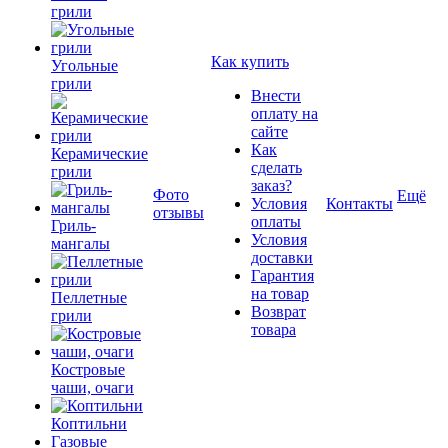
грили
Как купить
Угольные
грили
Внести
оплату на
сайте
Как
Керамические
сделать
грили
заказ?
Фото
Ещё
Условия
Контакты
отзывы
оплаты
Гриль-
Условия
мангалы
доставки
Гарантия
на товар
Пеллетные
Возврат
грили
товара
Костровые
чаши, очаги
Коптильни
Газовые